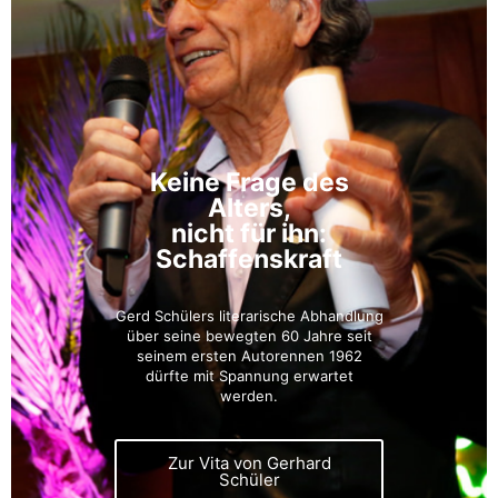
Keine Frage des
Alters,
nicht für ihn:
Schaffenskraft
Gerd Schülers literarische Abhandlung
über seine bewegten 60 Jahre seit
seinem ersten Autorennen 1962
dürfte mit Spannung erwartet
werden.
Zur Vita von Gerhard
Schüler