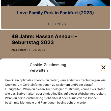
Love Family Park in Fankfurt (2023)
31. Juli 2023
49 Jahre: Hassan Annouri –
Geburtstag 2023
Anja Zörner
31. Juli 2023
MEHR ERFAHREN
Cookie-Zustimmung
Erfahrungsbericht: Tócame –
verwalten
Tantra! Warum es begeistert
Um dir ein optimales Erlebnis zu bieten, verwenden wir Technologien wie
Anja Zörner
21. April 2023
Cookies, um Geräteinformationen zu speichern und/oder darauf
zuzugreifen. Wenn du diesen Technologien zustimmst, können wir Daten
wie das Surfverhalten oder eindeutige IDs auf dieser Website verarbeiten.
MEHR ERFAHREN
Wenn du deine Zustimmung nicht erteilst oder zurückziehst, können
bestimmte Merkmale und Funktionen beeinträchtigt werden.