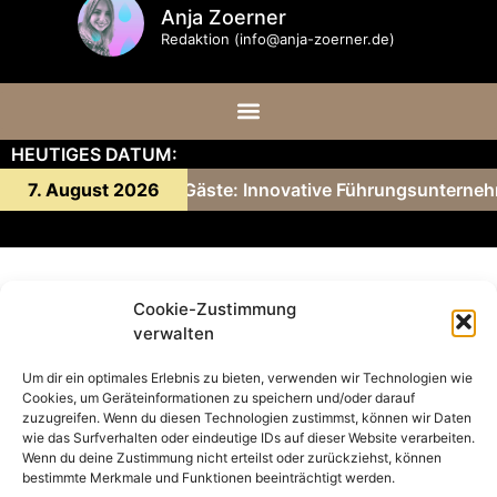
Anja Zoerner
Redaktion (info@anja-zoerner.de)
HEUTIGES DATUM:
nny Gärtner und ihre Gäste: Innovative Führungsunterneh
7. August 2026
Giselas-Antwort-1
Cookie-Zustimmung
Audio-
00:00
00:00
verwalten
Player
Schreibe einen Kommentar
Um dir ein optimales Erlebnis zu bieten, verwenden wir Technologien wie
Cookies, um Geräteinformationen zu speichern und/oder darauf
zuzugreifen. Wenn du diesen Technologien zustimmst, können wir Daten
Du musst
angemeldet
sein, um einen Kommentar
wie das Surfverhalten oder eindeutige IDs auf dieser Website verarbeiten.
abzugeben.
Wenn du deine Zustimmung nicht erteilst oder zurückziehst, können
bestimmte Merkmale und Funktionen beeinträchtigt werden.