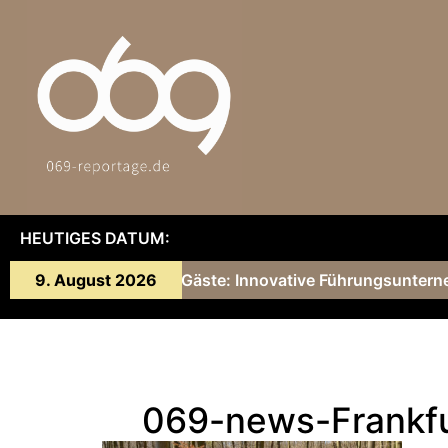
HEUTIGES DATUM:
onny Gärtner und ihre Gäste: Innovative Führungsuntern
9. August 2026
069-news-Frankf