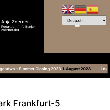
Anja Zoerner
Redaktion (info@anja-
zoerner.de)
Irgendwo – Summer Closing 2023
1. August 2023
Love F
ark Frankfurt-5